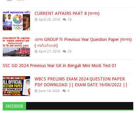
CURRENT AFFAIRS PART 8 (বাংলায়)
April 26, 2018
18
রেলের GROUP ডি Previous Year Question Paper (বাংলায়)
( ০৯/১১/২০১৪)
April 27, 2018
30
SSC GD 2024 Previous Year GK in Bengali Mini Mock Test 01
WBCS PRELIMS EXAM 2024 QUESTION PAPER
PDF DOWNLOAD || EXAM DATE 16/06/2022 ||
June 14, 2026
0
FACEBOOK