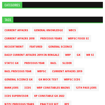
CATEGORIES
TAGS
CURRENT AFFAIRS
GENERAL KNOWLEDGE
WBCS
CURRENT AFFAIRS 2018
PREVIOUS YEARS
WBPSC FOOD SI
RECUIRTMENT
FEATURED
GENERAL SCIENCE
DAILY CURRENT AFFAIRS 2019 IN BENGALI
WBP
GK
WB SI
STATIC GK
PREVIOUS YEAR
RAIL
SLIDER
RAIL PREVIOUS YEAR
WBPSC
CURRENT AFFAIRS 2019
GENERAL SCIENCE GK
GK MOCK TEST
WBPSC ICDS
BANK JOBS
ICDS
WBP CONSTABLES MAINS
12TH PASS JOBS
ICDS SUPERVISOR
KP CONSTABLE GK 2022
NTPC PREVIOUS YEARS
PRACTICE SET
RPF