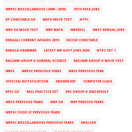
WBPSC MISCELLANEOUS (2000 - 2018)
10TH PASS JOBS
KP CONSTABLE GK
MATH MOCK TEST
NTPC
WBP GK MOCK TEST
WBP MATH
WBSEDCL
WEST BENGAL JOBS
BENGALI CURRENT AFFAIRS 2019
EXCISE CONSTABLE
BANGLA GRAMMAR
LATEST WB GOVT JOBS 2020
NTPC CBT 1
RAILWAY GROUP D GENERAL SCIENCE
RAILWAY GROUP D MOCK TEST
WBFS
WBPSC PREVIOUS YEARS
WBSI PREVIOUS YEAR
OFFICIAL NOTIFICATION
ANSWER KEY
COMPUTER CLASS
KPSI GK
RAIL PRACTICE SET
RRC GROUP D 2022 RESULT
WBCS PREVIOUS YEARS
WBP GK
WBP PREVIOU YEARS
WBPSC FOOD SI PREVIOUS YEARS
WBPSC MISCELLANEOUS PREVIOUS YEARS
ENGLISH