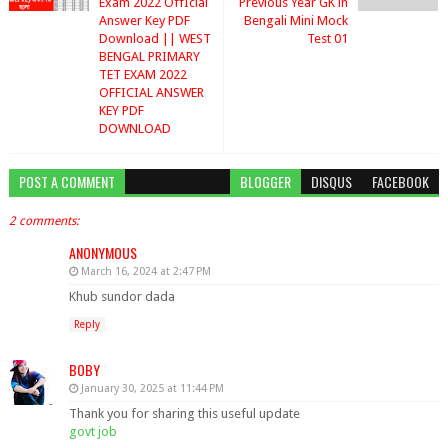
Exam 2022 OffIcial
Previous Year GK in
Answer Key PDF
Bengali Mini Mock
Download || WEST
Test 01
BENGAL PRIMARY
TET EXAM 2022
OFFICIAL ANSWER
KEY PDF
DOWNLOAD
POST A COMMENT
BLOGGER
DISQUS
FACEBOOK
2 comments:
ANONYMOUS
March 16, 2024 at 2:47 PM
Khub sundor dada
Reply
BOBY
January 30, 2025 at 11:44 PM
Thank you for sharing this useful update
govt job