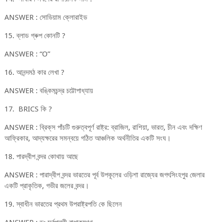
ANSWER : সোডিয়াম ক্লোরাইড
15. ব্লাড গ্ৰুপ কোনটি ?
ANSWER : “O”
16. আনন্দমঠ কার লেখা ?
ANSWER : বঙ্কিমচন্দ্র চট্টোপাধ্যায়
17. BRICS কি ?
ANSWER : ব্রিক্‌স পাঁচটি গুরুত্বপূর্ণ রাষ্ট্র: ব্রাজিল, রাশিয়া, ভারত, চীন এবং দক্ষিণ
আফ্রিকার, আদ্যক্ষরের সমন্বয়ে গঠিত আঞ্চলিক অর্থনীতির একটি সংঘ।
18. পারদ্বীপ বন্দর কোথায় আছে
ANSWER : পারাদ্বীপ বন্দর ভারতের পূর্ব উপকূলের ওড়িশা রাজ্যের জগৎসিংহপুর জেলার
একটি প্রাকৃতিক, গভীর জলের বন্দর।
19. স্বাধীন ভারতের প্রথম উপরাষ্ট্রপতি কে ছিলেন