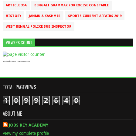
ARTICLE 35A
BENGALI GRAMMAR FOR EXCISE CONSTABLE
HISTORY
JANMU & KASHMIR
SPORTS CURRENT AFFAIRS 2019
WEST BENGAL POLICE SUB INSPECTOR
VIEWERS COUNT
who is online counter
page visitor counter
TOTAL PAGEVIEWS
1
0
9
9
2
6
4
0
ABOUT ME
JOBS KEY ACADEMY
View my complete profile