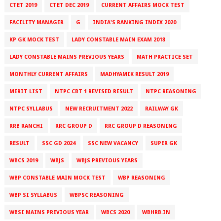
CTET 2019
CTET DEC 2019
CURRENT AFFAIRS MOCK TEST
FACILITY MANAGER
G
INDIA'S RANKING INDEX 2020
KP GK MOCK TEST
LADY CONSTABLE MAIN EXAM 2018
LADY CONSTABLE MAINS PREVIOUS YEARS
MATH PRACTICE SET
MONTHLY CURRENT AFFAIRS
MADHYAMIK RESULT 2019
MERIT LIST
NTPC CBT 1 REVISED RESULT
NTPC REASONING
NTPC SYLLABUS
NEW RECRUITMENT 2022
RAILWAY GK
RRB RANCHI
RRC GROUP D
RRC GROUP D REASONING
RESULT
SSC GD 2024
SSC NEW VACANCY
SUPER GK
WBCS 2019
WBJS
WBJS PREVIOUS YEARS
WBP CONSTABLE MAIN MOCK TEST
WBP REASONING
WBP SI SYLLABUS
WBPSC REASONING
WBSI MAINS PREVIOUS YEAR
WBCS 2020
WBHRB.IN