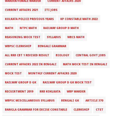
WARDER/FEMALE WARDER
CURRENT AFFAIRS 2020
CURRENT AFFAIRS 2021
ITI JOBS
KOLKATA POLICE PREVIOUS YEARS
KP CONSTABLE MATH 2022
MATH
NTPC MATH
RAILWAY GROUP D MATH
REASONING MOCK TEST
SYLLABUS
WBCS MATH
WBPSC CLERKSHIP
BENGALI GRAMMAR
ALL RRB CBT 1 REVISED RESULT
BIOLOGY
CENTRAL GOVT JOBS
CURRENT AFFAIRS 2022 IN BENGALI
MATH MOCK TEST IN BENGALI
MOCK TEST
MONTHLY CURRENT AFFAIRS 2020
RAILWAY GROUP D GK
RAILWAY GROUP D GK MOCK TEST
RECUIRTMENT 2019
RRB KOKLKATA
WBP WARDER
WBPSC MISCELLANEOUS SYLLABUS
BENGALI GK
ARTICLE 370
BANGLA GRAMMAR FOR EXCISE CONSTABLE
CLERKSHIP
CTET