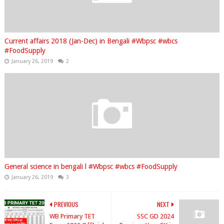
Current affairs 2018 (Jan-Dec) in Bengali #Wbpsc #wbcs
#FoodSupply
January 26, 2019
2
General science in bengali l #Wbpsc #wbcs #FoodSupply
January 26, 2019
3
PREVIOUS
NEXT
WB Primary TET
SSC GD 2024