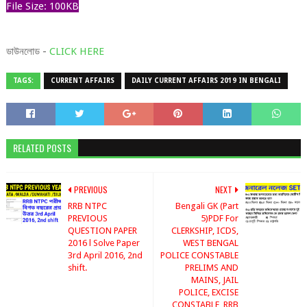
File Size: 100KB
ডাউনলোড -
CLICK HERE
TAGS:
CURRENT AFFAIRS
DAILY CURRENT AFFAIRS 2019 IN BENGALI
RELATED POSTS
PREVIOUS
NEXT
RRB NTPC
Bengali GK (Part
PREVIOUS
5)PDF For
QUESTION PAPER
CLERKSHIP, ICDS,
2016 l Solve Paper
WEST BENGAL
3rd April 2016, 2nd
POLICE CONSTABLE
shift.
PRELIMS AND
MAINS, JAIL
POLICE, EXCISE
CONSTABLE, RRB