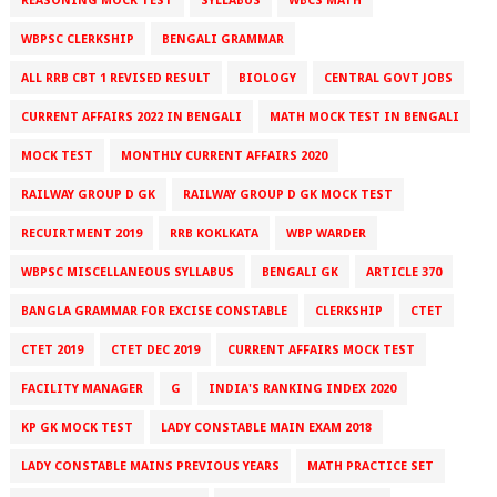
REASONING MOCK TEST
SYLLABUS
WBCS MATH
WBPSC CLERKSHIP
BENGALI GRAMMAR
ALL RRB CBT 1 REVISED RESULT
BIOLOGY
CENTRAL GOVT JOBS
CURRENT AFFAIRS 2022 IN BENGALI
MATH MOCK TEST IN BENGALI
MOCK TEST
MONTHLY CURRENT AFFAIRS 2020
RAILWAY GROUP D GK
RAILWAY GROUP D GK MOCK TEST
RECUIRTMENT 2019
RRB KOKLKATA
WBP WARDER
WBPSC MISCELLANEOUS SYLLABUS
BENGALI GK
ARTICLE 370
BANGLA GRAMMAR FOR EXCISE CONSTABLE
CLERKSHIP
CTET
CTET 2019
CTET DEC 2019
CURRENT AFFAIRS MOCK TEST
FACILITY MANAGER
G
INDIA'S RANKING INDEX 2020
KP GK MOCK TEST
LADY CONSTABLE MAIN EXAM 2018
LADY CONSTABLE MAINS PREVIOUS YEARS
MATH PRACTICE SET