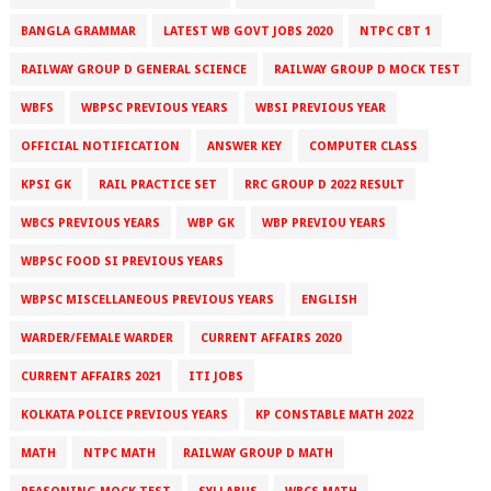
BANGLA GRAMMAR
LATEST WB GOVT JOBS 2020
NTPC CBT 1
RAILWAY GROUP D GENERAL SCIENCE
RAILWAY GROUP D MOCK TEST
WBFS
WBPSC PREVIOUS YEARS
WBSI PREVIOUS YEAR
OFFICIAL NOTIFICATION
ANSWER KEY
COMPUTER CLASS
KPSI GK
RAIL PRACTICE SET
RRC GROUP D 2022 RESULT
WBCS PREVIOUS YEARS
WBP GK
WBP PREVIOU YEARS
WBPSC FOOD SI PREVIOUS YEARS
WBPSC MISCELLANEOUS PREVIOUS YEARS
ENGLISH
WARDER/FEMALE WARDER
CURRENT AFFAIRS 2020
CURRENT AFFAIRS 2021
ITI JOBS
KOLKATA POLICE PREVIOUS YEARS
KP CONSTABLE MATH 2022
MATH
NTPC MATH
RAILWAY GROUP D MATH