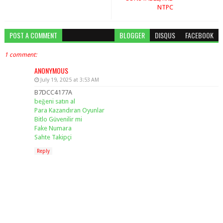
NTPC
POST A COMMENT
BLOGGER
DISQUS
FACEBOOK
1 comment:
ANONYMOUS
July 19, 2025 at 3:53 AM
B7DCC4177A
beğeni satın al
Para Kazandıran Oyunlar
Bitlo Güvenilir mi
Fake Numara
Sahte Takipçi
Reply