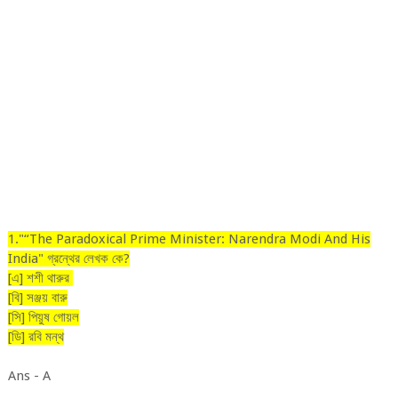
1."“The Paradoxical Prime Minister: Narendra Modi And His
India" গ্রন্থের লেখক কে?
[এ] শশী থারুর
[বি] সঞ্জয় বারু
[সি] পিয়ুষ গোয়ল
[ডি] রবি মন্থ
Ans - A