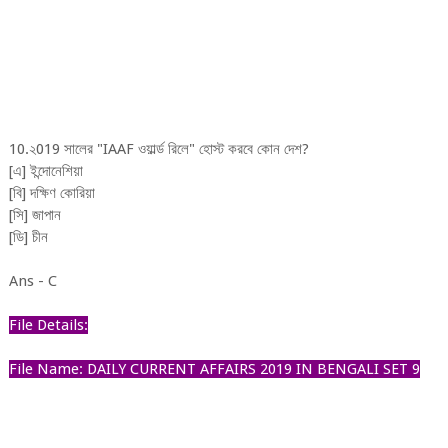
10.২019
সালের "IAAF ওয়ার্ল্ড রিলে" হোস্ট করবে কোন দেশ?
[এ] ইন্দোনেশিয়া
[বি] দক্ষিণ কোরিয়া
[সি] জাপান
[ডি] চীন
Ans - C
File Details:
File Name: DAILY CURRENT AFFAIRS 2019 IN BENGALI SET 9