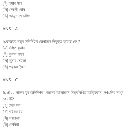
[বি] তুষার মান্
[সি] মেহুলী ঘোষ
[ডি] আঞ্জুম মোডগিল
ANS - A
5.ভারতের নতুন সলিসিটার জেনারেল নিযুক্ত হয়েছে কে ?
[এ] রঞ্জিত কুমার
[বি] কুনাল মঙ্গল
[সি] তুষার মেহতা
[ডি] পঙ্কজ জৈন
ANS - C
6.২0২২
সালের যুব অলিম্পিক গেমসের আয়োজনে নিম্নলিখিত আফ্রিকান দেশগুলির মধ্যে
কোনটি?
[এ] সেনেগাল
[বি] নাইজেরিয়া
[সি] মরক্কো
[ডি] কেনিয়া