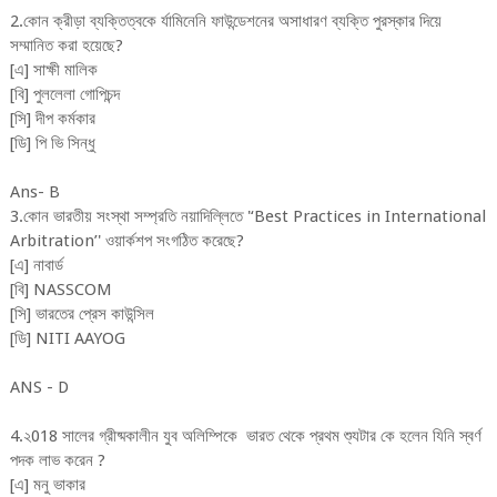
2.কোন ক্রীড়া ব্যক্তিত্বকে র্যামিনেনি ফাউন্ডেশনের অসাধারণ ব্যক্তি পুরস্কার দিয়ে
সম্মানিত করা হয়েছে?
[এ] সাক্ষী মালিক
[বি] পুললেলা গোপিচন্দ
[সি] দীপ কর্মকার
[ডি] পি ভি সিন্ধু
Ans- B
3.কোন ভারতীয় সংস্থা সম্প্রতি নয়াদিল্লিতে '‘Best Practices in International
Arbitration’' ওয়ার্কশপ সংগঠিত করেছে?
[এ] নাবার্ড
[বি] NASSCOM
[সি] ভারতের প্রেস কাউন্সিল
[ডি] NITI AAYOG
ANS - D
4.২018 সালের গ্রীষ্মকালীন যুব অলিম্পিকে ভারত থেকে প্রথম শ্যুটার কে হলেন যিনি স্বর্ণ
পদক লাভ করেন ?
[এ] মনু ভাকার