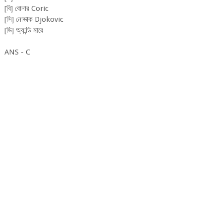
[বি] বোনার Coric
[সি] নোভাক Djokovic
[ডি] অ্যান্ডি মারে
ANS - C