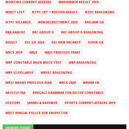
MONTHLY CURRENT AFFAIRS
MADHYAMIK RESULT 2019
MERIT LIST
NTPC CBT 1 REVISED RESULT
NTPC REASONING
NTPC SYLLABUS
NEW RECRUITMENT 2022
RAILWAY GK
RRB RANCHI
RRC GROUP D
RRC GROUP D REASONING
RESULT
SSC GD 2024
SSC NEW VACANCY
SUPER GK
WBCS 2019
WBJS
WBJS PREVIOUS YEARS
WBP CONSTABLE MAIN MOCK TEST
WBP REASONING
WBP SI SYLLABUS
WBPSC REASONING
WBSI MAINS PREVIOUS YEAR
WBCS 2020
WBHRB.IN
ARTICLE 35A
BENGALI GRAMMAR FOR EXCISE CONSTABLE
HISTORY
JANMU & KASHMIR
SPORTS CURRENT AFFAIRS 2019
WEST BENGAL POLICE SUB INSPECTOR
VIEWERS COUNT