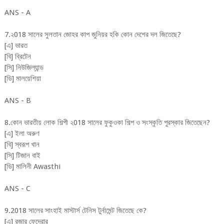
ANS - A
7.২018 সালের সুলতান জোহর কাপ জুনিয়র হকি কোন দেশের দল জিতেছে?
[এ] ভারত
[বি] ব্রিটেন
[সি] নিউজিল্যান্ড
[ডি] মালয়েশিয়া
ANS - B
8.কোন ভারতীয় লোক শিল্পী ২018 সালের ফুকুওকা শিল্প ও সংস্কৃতি পুরস্কার জিতেছেন?
[এ] ইলা অরুণ
[বি] স্বরূপ খান
[সি] টিজান বাই
[ডি] মালিনী Awasthi
ANS - C
9.2018 সালের সাংহাই মাস্টার্স টেনিস টুর্নামেন্ট জিতেছে কে?
[এ] রজার ফেদেরার