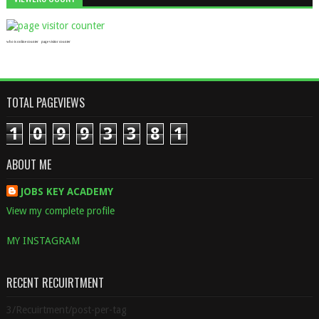
who is online counter
page visitor counter
TOTAL PAGEVIEWS
1
0
9
9
3
3
8
1
ABOUT ME
JOBS KEY ACADEMY
View my complete profile
MY INSTAGRAM
RECENT RECUIRTMENT
3/Recuirtment/post-per-tag