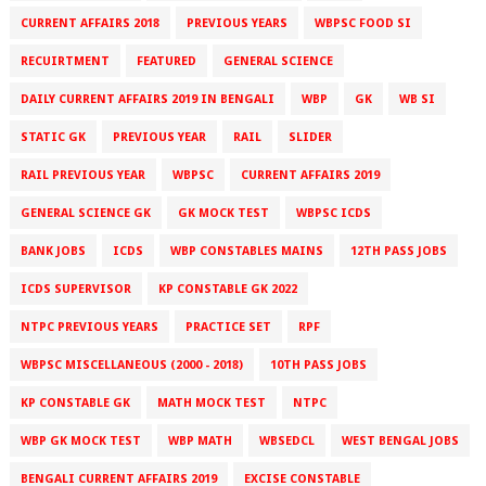
CURRENT AFFAIRS 2018
PREVIOUS YEARS
WBPSC FOOD SI
RECUIRTMENT
FEATURED
GENERAL SCIENCE
DAILY CURRENT AFFAIRS 2019 IN BENGALI
WBP
GK
WB SI
STATIC GK
PREVIOUS YEAR
RAIL
SLIDER
RAIL PREVIOUS YEAR
WBPSC
CURRENT AFFAIRS 2019
GENERAL SCIENCE GK
GK MOCK TEST
WBPSC ICDS
BANK JOBS
ICDS
WBP CONSTABLES MAINS
12TH PASS JOBS
ICDS SUPERVISOR
KP CONSTABLE GK 2022
NTPC PREVIOUS YEARS
PRACTICE SET
RPF
WBPSC MISCELLANEOUS (2000 - 2018)
10TH PASS JOBS
KP CONSTABLE GK
MATH MOCK TEST
NTPC
WBP GK MOCK TEST
WBP MATH
WBSEDCL
WEST BENGAL JOBS
BENGALI CURRENT AFFAIRS 2019
EXCISE CONSTABLE