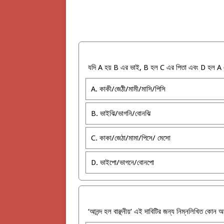
যদি A হয় B এর ভাই, B হল C এর পিতা এবং D হল A 
A. কাকী/জেঠী/মামী/মাসি/পিসি
B. ভাইঝি/ভাগনি/বোনঝি
C. কাকা/জেঠা/মামা/পিসে/ মেসো
D. ভাইপো/ভাগনে/বোনপো
‘আনন্দ হল বাঞ্ছনীয়’ এই দাবিটির জন্য নিম্নলিখিত 