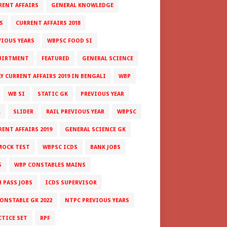
RENT AFFAIRS
GENERAL KNOWLEDGE
S
CURRENT AFFAIRS 2018
VIOUS YEARS
WBPSC FOOD SI
UIRTMENT
FEATURED
GENERAL SCIENCE
LY CURRENT AFFAIRS 2019 IN BENGALI
WBP
WB SI
STATIC GK
PREVIOUS YEAR
L
SLIDER
RAIL PREVIOUS YEAR
WBPSC
RENT AFFAIRS 2019
GENERAL SCIENCE GK
MOCK TEST
WBPSC ICDS
BANK JOBS
S
WBP CONSTABLES MAINS
H PASS JOBS
ICDS SUPERVISOR
CONSTABLE GK 2022
NTPC PREVIOUS YEARS
CTICE SET
RPF