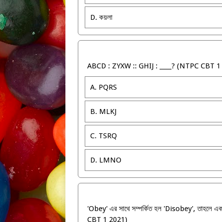
D. কয়লা
ABCD : ZYXW :: GHIJ : ____? (NTPC CBT 1
A. PQRS
B. MLKJ
C. TSRQ
D. LMNO
'Obey' এর সাথে সম্পর্কিত হল 'Disobey', তাহলে এক
CBT 1 2021)