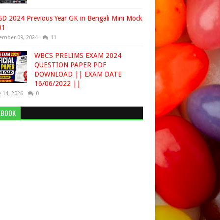
D 2024 Previous Year GK in Bengali Mini Mock
01
ember 09, 2024
11
WBCS PRELIMS EXAM 2024
QUESTION PAPER PDF
DOWNLOAD || EXAM DATE
16/06/2022 ||
 14, 2026
0
EBOOK