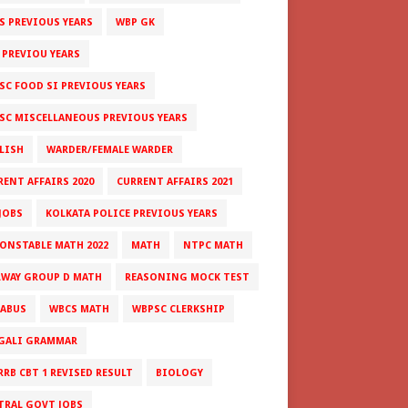
S PREVIOUS YEARS
WBP GK
 PREVIOU YEARS
SC FOOD SI PREVIOUS YEARS
SC MISCELLANEOUS PREVIOUS YEARS
LISH
WARDER/FEMALE WARDER
RENT AFFAIRS 2020
CURRENT AFFAIRS 2021
JOBS
KOLKATA POLICE PREVIOUS YEARS
CONSTABLE MATH 2022
MATH
NTPC MATH
LWAY GROUP D MATH
REASONING MOCK TEST
LABUS
WBCS MATH
WBPSC CLERKSHIP
GALI GRAMMAR
RRB CBT 1 REVISED RESULT
BIOLOGY
TRAL GOVT JOBS