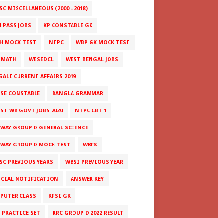
C MISCELLANEOUS (2000 - 2018)
H PASS JOBS
KP CONSTABLE GK
H MOCK TEST
NTPC
WBP GK MOCK TEST
 MATH
WBSEDCL
WEST BENGAL JOBS
GALI CURRENT AFFAIRS 2019
ISE CONSTABLE
BANGLA GRAMMAR
EST WB GOVT JOBS 2020
NTPC CBT 1
LWAY GROUP D GENERAL SCIENCE
LWAY GROUP D MOCK TEST
WBFS
SC PREVIOUS YEARS
WBSI PREVIOUS YEAR
ICIAL NOTIFICATION
ANSWER KEY
PUTER CLASS
KPSI GK
L PRACTICE SET
RRC GROUP D 2022 RESULT