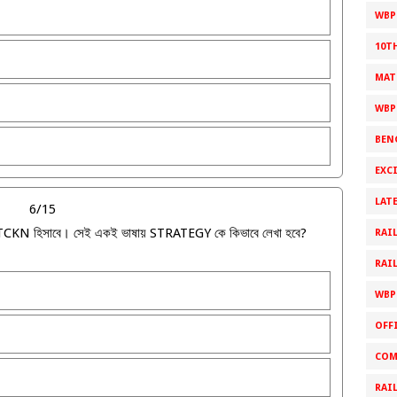
WBPS
10T
MAT
WBP
BEN
EXC
LAT
6/15
KCTCKN হিসাবে। সেই একই ভাষায় STRATEGY কে কিভাবে লেখা হবে?
RAI
RAI
WBP
OFF
COM
RAI