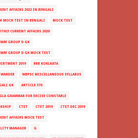
RENT AFFAIRS 2022 IN BENGALI
H MOCK TEST IN BENGALI
MOCK TEST
THLY CURRENT AFFAIRS 2020
LWAY GROUP D GK
LWAY GROUP D GK MOCK TEST
UIRTMENT 2019
RRB KOKLKATA
 WARDER
WBPSC MISCELLANEOUS SYLLABUS
GALI GK
ARTICLE 370
GLA GRAMMAR FOR EXCISE CONSTABLE
RKSHIP
CTET
CTET 2019
CTET DEC 2019
RENT AFFAIRS MOCK TEST
ILITY MANAGER
G