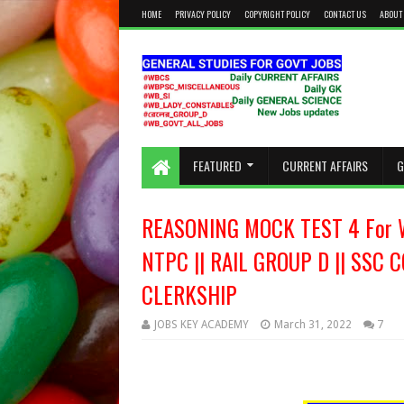
HOME
PRIVACY POLICY
COPYRIGHT POLICY
CONTACT US
ABOUT
KEEP CALM AND STUDY HARD
FEATURED
CURRENT AFFAIRS
G
REASONING MOCK TEST 4 For 
NTPC || RAIL GROUP D || SSC CG
CLERKSHIP
JOBS KEY ACADEMY
March 31, 2022
7