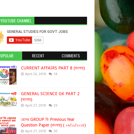
 YOUTUBE CHANNEL
POPULAR
RECENT
COMMENTS
CURRENT AFFAIRS PART 8 (বাংলায়)
April 26, 2018
18
GENERAL SCIENCE GK PART 2
(বাংলায়)
April 27, 2018
29
রেলের GROUP ডি Previous Year
Question Paper (বাংলায়) ( ০৯/১১/২০১৪)
April 27, 2018
30