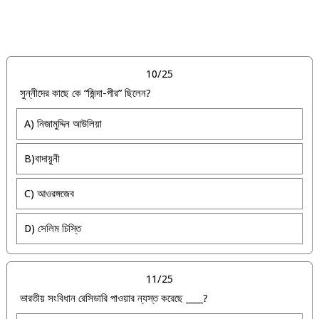
10/25
সুন্নীদের কাছে কে “জিন্দা-পীর” ছিলেন?
A) নিজামুদ্দিন আউলিয়া
B)বাদায়ুনী
C) আওরঙ্গজেব
D) সেলিম চিস্তি
11/25
ভারতীয় সংবিধান রেসিডারি পাওয়ার ন্যস্ত করেছে ____?