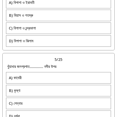
A) বিপাশা ও ইরাবতী
B) বিয়াস ও শতদ্রু
C) বিপাশা ও চন্দ্রভাগা
D) বিপাশা ও ঝিলাম
5/25
ধুঁয়াধার জলপ্রপাত............. নদীর উপর
A) কাবেরী
B) কৃষ্ণা
C) পেন্নার
D) নর্মদা