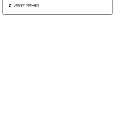
D) প্রেমলতা আগরওয়াল