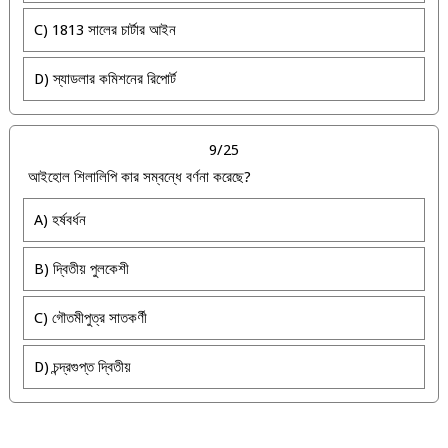
C) 1813 সালের চার্টার আইন
D) স্যাডলার কমিশনের রিপোর্ট
9/25
আইহোল শিলালিপি কার সম্বন্ধে বর্ণনা করেছে?
A) হর্ষবর্ধন
B) দ্বিতীয় পুলকেশী
C) গৌতমীপুত্র সাতকর্ণী
D) চন্দ্রগুপ্ত দ্বিতীয়