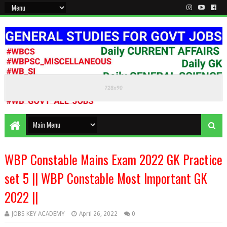
KEEP CALM AND STUDY HARD
WBP Constable Mains Exam 2022 GK Practice
set 5 || WBP Constable Most Important GK
2022 ||
JOBS KEY ACADEMY
April 26, 2022
0