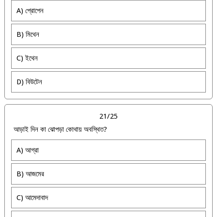
A) প্রোপেন
B) মিথেন
C) ইথেন
D) বিউটেন
21/25
আড়াই দিন কা ঝোপড়া কোথায় অবস্থিত?
A) আগ্রা
B) আজমের
C) আমেদাবাদ