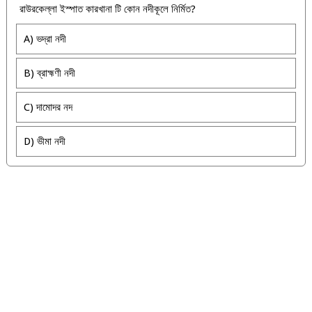
রাউরকেল্লা ইস্পাত কারখানা টি কোন নদীকূলে নির্মিত?
A) ভদ্রা নদী
B) ব্রাহ্মণী নদী
C) দামোদর নদ
D) ভীমা নদী