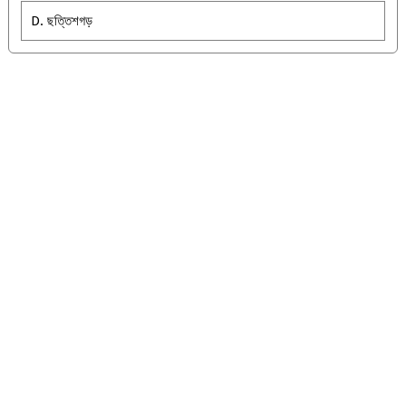
D. ছত্তিশগড়