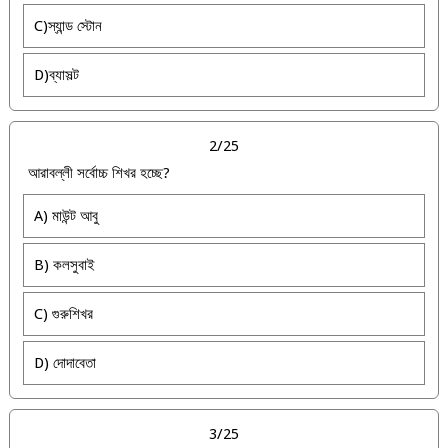
C)স্যান্ড স্টোন
D)ব্যাসল্ট
2/25
আরাবল্লী সর্বোচ্চ শিখর হচ্ছে?
A) মাউন্ট আবু
B) কলসুবাই
C) গুরুশিখর
D) দোদাবেতা
3/25