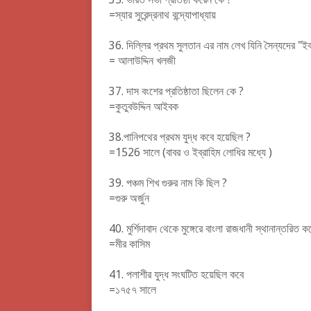
=স্যার সুরেন্দ্রনাথ বন্দ্যোপাধ্যায়
36.
দিল্লির প্রথম সুলতান এর নাম লেখ যিনি সৈন্যদের "ইক
= আলাউদ্দিন খলজী
37.
 দাস 
বংশের প্রতিষ্ঠাতা ছিলেন কে ?
=কুতুবউদ্দিন আইবক
38.
পানি
পথের প্রথম যুদ্ধ কবে হয়েছিল ?
=1526 সালে (বাবর ও ইব্রাহিম লোধির মধ্যে )
39.
পঞ্চম শিখ গুরুর নাম কি ছিল ?
=গুরু অর্জুন
40.
মুর্শিদাবাদ থেকে মুঙ্গেরে বাংলা রাজধানী স্থানান্তরিত
=মীর কাসিম
41.
পলাশীর যুদ্ধ সংঘটিত হয়েছিল কবে
=১৭৫৭ সালে