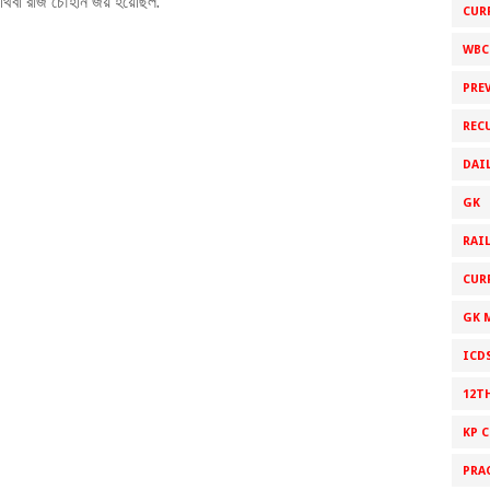
ৃথিবী রাজ চৌহান জয় হয়েছিল.
CUR
WBC
PRE
REC
DAI
GK
RAI
CUR
GK 
ICD
12T
KP 
PRA