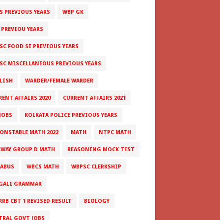
S PREVIOUS YEARS
WBP GK
 PREVIOU YEARS
SC FOOD SI PREVIOUS YEARS
SC MISCELLANEOUS PREVIOUS YEARS
LISH
WARDER/FEMALE WARDER
RENT AFFAIRS 2020
CURRENT AFFAIRS 2021
JOBS
KOLKATA POLICE PREVIOUS YEARS
CONSTABLE MATH 2022
MATH
NTPC MATH
LWAY GROUP D MATH
REASONING MOCK TEST
LABUS
WBCS MATH
WBPSC CLERKSHIP
GALI GRAMMAR
RRB CBT 1 REVISED RESULT
BIOLOGY
TRAL GOVT JOBS