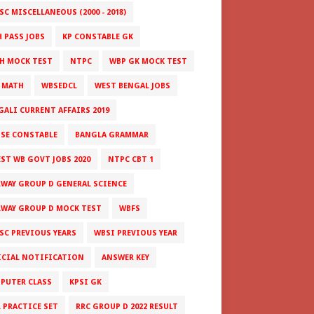
C MISCELLANEOUS (2000 - 2018)
H PASS JOBS
KP CONSTABLE GK
H MOCK TEST
NTPC
WBP GK MOCK TEST
 MATH
WBSEDCL
WEST BENGAL JOBS
GALI CURRENT AFFAIRS 2019
ISE CONSTABLE
BANGLA GRAMMAR
EST WB GOVT JOBS 2020
NTPC CBT 1
LWAY GROUP D GENERAL SCIENCE
LWAY GROUP D MOCK TEST
WBFS
SC PREVIOUS YEARS
WBSI PREVIOUS YEAR
ICIAL NOTIFICATION
ANSWER KEY
PUTER CLASS
KPSI GK
L PRACTICE SET
RRC GROUP D 2022 RESULT