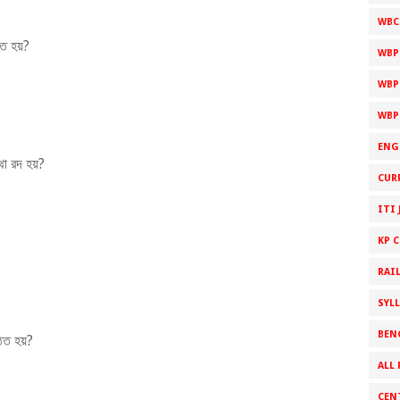
WBC
িত হয়?
WBP
WBP
WBP
ENG
া রদ হয়?
CUR
ITI 
KP 
RAI
SYL
BEN
িত হয়?
ALL 
CEN