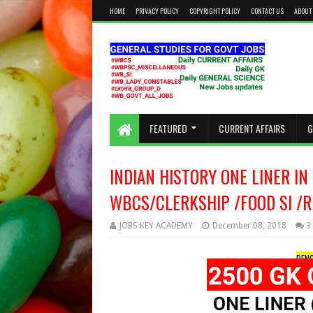
HOME
PRIVACY POLICY
COPYRIGHT POLICY
CONTACT US
ABOUT
KEEP CALM AND STUDY HARD
FEATURED
CURRENT AFFAIRS
G
INDIAN HISTORY ONE LINER IN
WBCS/CLERKSHIP /FOOD SI /
JOBS KEY ACADEMY
December 08, 2018
3
BENG