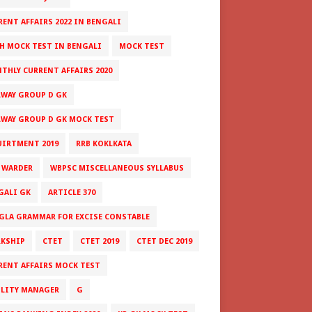
RENT AFFAIRS 2022 IN BENGALI
H MOCK TEST IN BENGALI
MOCK TEST
THLY CURRENT AFFAIRS 2020
LWAY GROUP D GK
LWAY GROUP D GK MOCK TEST
UIRTMENT 2019
RRB KOKLKATA
 WARDER
WBPSC MISCELLANEOUS SYLLABUS
GALI GK
ARTICLE 370
GLA GRAMMAR FOR EXCISE CONSTABLE
RKSHIP
CTET
CTET 2019
CTET DEC 2019
RENT AFFAIRS MOCK TEST
ILITY MANAGER
G