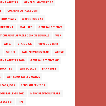
RENT AFFAIRS
GENERAL KNOWLEDGE
S
CURRENT AFFAIRS 2018
VIOUS YEARS
WBPSC FOOD SI
UIRTMENT
FEATURED
GENERAL SCIENCE
LY CURRENT AFFAIRS 2019 IN BENGALI
WBP
WB SI
STATIC GK
PREVIOUS YEAR
L
SLIDER
RAIL PREVIOUS YEAR
WBPSC
RENT AFFAIRS 2019
GENERAL SCIENCE GK
MOCK TEST
WBPSC ICDS
BANK JOBS
S
WBP CONSTABLES MAINS
H PASS JOBS
ICDS SUPERVISOR
CONSTABLE GK 2022
NTPC PREVIOUS YEARS
CTICE SET
RPF