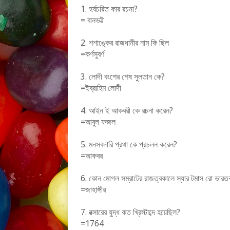
1.
হর্ষচরিত কার রচনা?
= বানভট্ট
2.
শশাঙ্কের রাজধানীর নাম কি ছিল
=কর্ণসুবর্ণ
3.
লোদী বংশের শেষ সুলতান কে?
=ইব্রাহিম লোদী
4.
আইন ই আকবরী কে রচনা করেন?
=আবুল ফজল
5.
মনসবদারি প্রথা কে প্রচলন করেন?
=আকবর
6.
কোন মোগল সম্রাটের রাজত্বকালে স্যার টমাস রো ভারত
=জাহাঙ্গীর
7.
বক্সারের যুদ্ধ কত খ্রিস্টাব্দে হয়েছিল?
=1764