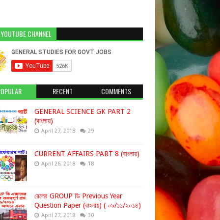
 YOUTUBE CHANNEL
POPULAR
RECENT
COMMENTS
GENERAL SCIENCE GK PART 2
(বাংলায়)
April 27, 2018
29
CURRENT AFFAIRS PART 8 (বাংলায়)
April 26, 2018
18
রেলের GROUP ডি Previous Year
Question Paper (বাংলায়) ( ০৯/১১/২০১৪)
April 27, 2018
30