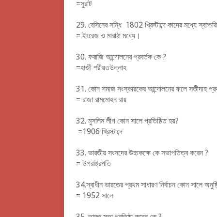
=সুরাট
29.
বেসিনের সন্ধি 1802 খ্রিস্টাব্দে কাদের মধ্যে স্বাক্ষর
= ইংরেজ ও মারাঠা মধ্যে।
30.
ফরাজি আন্দোলনের প্রবর্তক কে ?
=হাজী শরীয়তউল্লাহ
31.
কোন সমাজ সংস্কারকের আন্দোলনের ফলে সতীদাহ প্রথ
= রাজা রামমোহন রায়
32.
মুসলিম লীগ কোন সালে প্রতিষ্ঠিত হয়?
=1906 খ্রিস্টাব্দে
33.
ভারতীয় সংসদের উচ্চকক্ষে কে সভাপতিত্ব করেন ?
= উপরাষ্ট্রপতি
34.স্বাধীন ভারতের প্রথম সাধারণ নির্বাচন কোন সালে অনুষ্ঠ
= 1952 সালে
35.
ভারত সভা প্রতিষ্ঠা করেন কে ?