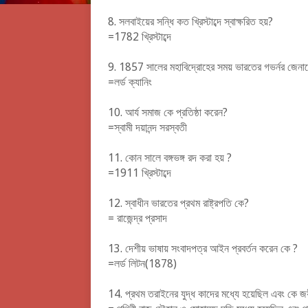
8.
সলবাইয়ের সন্ধি কত খ্রিস্টাব্দে স্বাক্ষরিত হয়?
=1782 খ্রিস্টাব্দে
9.
1857 সালের মহাবিদ্রোহের সময় ভারতের গভর্নর জেন
=লর্ড ক্যানিং
10.
আর্য সমাজ কে প্রতিষ্ঠা করেন?
=স্বামী দয়ানন্দ সরস্বতী
11.
কোন সালে বঙ্গভঙ্গ রদ করা হয় ?
=1911 খ্রিস্টাব্দে
12.
স্বাধীন ভারতের প্রথম রাষ্ট্রপতি কে?
= রাজেন্দ্র প্রসাদ
13.
দেশীয় ভাষায় সংবাদপত্র আইন প্রবর্তন করেন কে ?
=লর্ড লিটন(1878)
14.
প্রথম তরাইনের যুদ্ধ কাদের মধ্যে হয়েছিল এবং কে জয