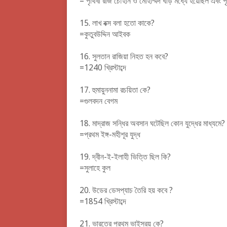
= পৃথিবী রাজ চৌহান ও মোহাম্মদ ঘড়ি মধ্যে হয়েছিল এবং প
15.
লাখ বক্স বলা হতো কাকে?
=কুতুবউদ্দিন আইবক
16.
সুলতান রাজিয়া নিহত হন কবে?
=1240 খ্রিস্টাব্দে
17.
হুমায়ুননামা রচয়িতা কে?
=গুলবদন বেগম
18.
মাদ্রাজ সন্ধির অবসান ঘটেছিল কোন যুদ্ধের মাধ্যমে?
=প্রথম ইঙ্গ-মহীশূর যুদ্ধ
19.
দ্বীন-ই-ইলাহী ভিত্তি ছিল কি?
=সুলাহে কুল
20.
উডের ডেসপ্যাচ তৈরি হয় কবে ?
=1854 খ্রিস্টাব্দে
21.
ভারতের প্রথম ভাইসরয় কে?