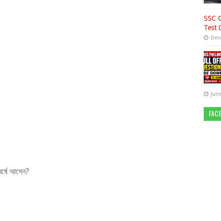
SSC G
Test 
Dec
June
FAC
বর্ষে আসেন?