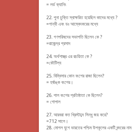
= লর্ড ক্যানিং
22.
পুনা চুক্তি স্বাক্ষরিত হয়েছিল কাদের মধ্যে ?
=গান্ধী এবং ডঃ আম্বেদকরের মধ্যে
23.
গণপরিষদের সভাপতি ছিলেন কে ?
=রাজেন্দ্র প্রসাদ
24.
অর্থশাস্ত্র এর রচয়িতা কে ?
=কৌটিল্য
25.
বিম্বিসার কোন বংশের রাজা ছিলেন?
= হর্ষাঙ্ক বংশের।
26.
পাল বংশের প্রতিষ্ঠাতা কে ছিলেন?
= গোপাল
27.
আরবরা কত খ্রিস্টাব্দে সিন্ধু জয় করে?
=712 সালে।
28.
মোগল যুগে ভারতের পশ্চিম উপকূলের একটি বন্দরের নাম