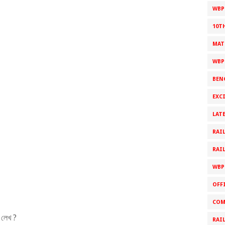
WBPS
10T
MAT
WBP
BEN
EXC
LAT
RAI
RAI
WBP
OFF
COM
 লেখ ?
RAI