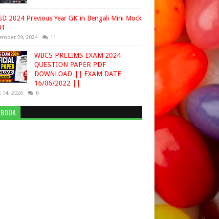
D 2024 Previous Year GK in Bengali Mini Mock
01
ember 09, 2024
11
WBCS PRELIMS EXAM 2024
QUESTION PAPER PDF
DOWNLOAD || EXAM DATE
16/06/2022 ||
 14, 2026
0
EBOOK